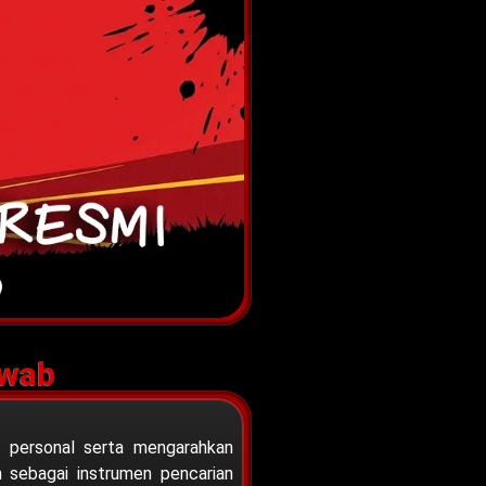
awab
b personal serta mengarahkan
 sebagai instrumen pencarian