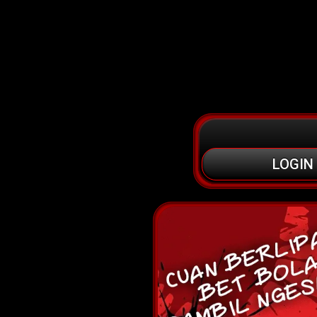
LOGIN