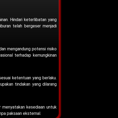
nan. Hindari keterlibatan yang
iburan telah bergeser menjadi
 dan mengandung potensi risiko
 rasional terhadap kemungkinan
sesuai ketentuan yang berlaku.
upakan tindakan yang dilarang
r menyatakan kesediaan untuk
npa paksaan eksternal.