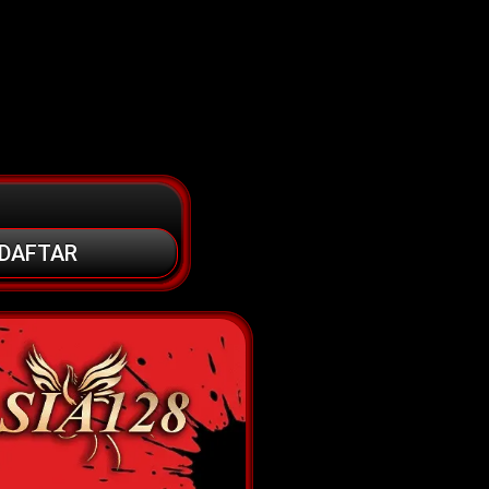
DAFTAR