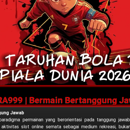
A999 | Bermain Bertanggung J
gung Jawab
 paradigma permainan yang berorientasi pada tanggung jawa
aktivitas slot online semata sebagai medium rekreasi, bukan