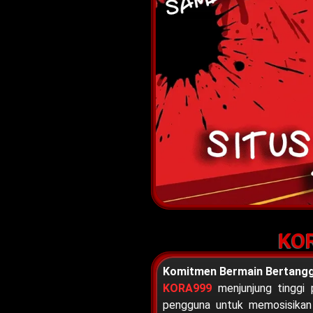
KOR
Komitmen Bermain Bertang
KORA999
menjunjung tinggi
pengguna untuk memosisikan 