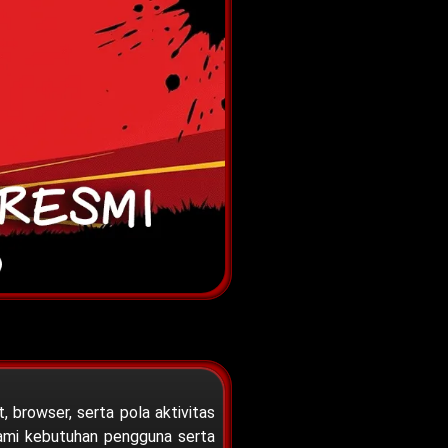
, browser, serta pola aktivitas
hami kebutuhan pengguna serta