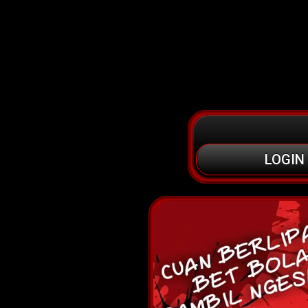
LOGIN